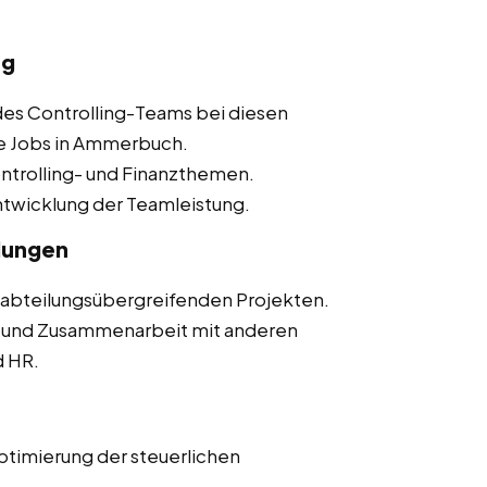
ng
des Controlling-Teams bei diesen
ce Jobs in Ammerbuch.
Controlling- und Finanzthemen.
ntwicklung der Teamleistung.
lungen
n abteilungsübergreifenden Projekten.
 und Zusammenarbeit mit anderen
d HR.
Optimierung der steuerlichen