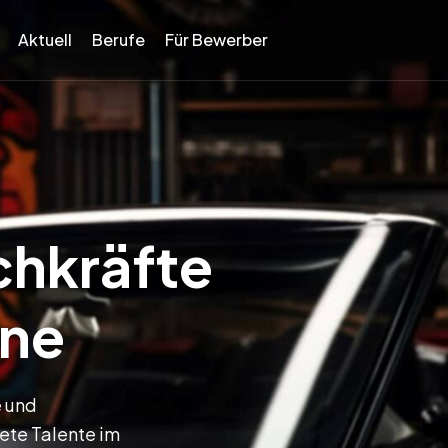
Aktuell
Berufe
Für Bewerber
chkräfte
ene
e und
ete Talente im