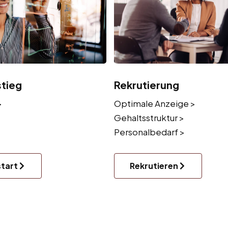
stieg
Rekrutierung
>
Optimale Anzeige >
Gehaltsstruktur >
Personalbedarf >
start
Rekrutieren