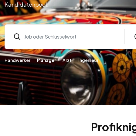
Kandidatenpool.
Handwerker
Manager
Arzt
Ingenieur
Profikni