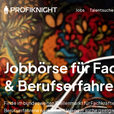
Jobs
Talentsuche
Jobbörse für Fa
& Berufserfahr
Finde im bundesweiten Stellenmarkt für Fachkräft
Berufserfahrene nach einem Job oder suche geeign