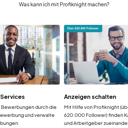
Was kann ich mit Profiknight machen?
 Services
Anzeigen schalten
r Bewerbungen durch die
Mit Hilfe von Profiknight (üb
ewerbung und verwalte
620.000 Follower) finden 
rbungen.
und Arbeitgeber zueinander