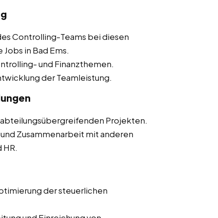
ng
des Controlling-Teams bei diesen
e Jobs in Bad Ems.
Controlling- und Finanzthemen.
ntwicklung der Teamleistung.
lungen
n abteilungsübergreifenden Projekten.
 und Zusammenarbeit mit anderen
d HR.
Optimierung der steuerlichen
eitung und Einreichung von