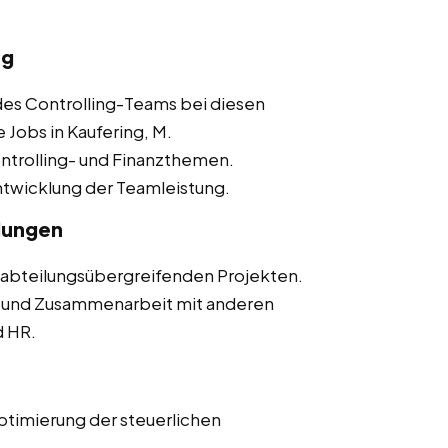
ng
des Controlling-Teams bei diesen
 Jobs in Kaufering, M.
Controlling- und Finanzthemen.
ntwicklung der Teamleistung.
lungen
n abteilungsübergreifenden Projekten.
 und Zusammenarbeit mit anderen
d HR.
Optimierung der steuerlichen