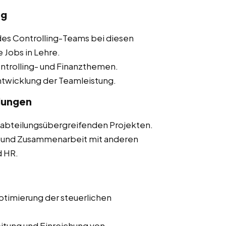
ng
des Controlling-Teams bei diesen
 Jobs in Lehre.
Controlling- und Finanzthemen.
ntwicklung der Teamleistung.
lungen
n abteilungsübergreifenden Projekten.
 und Zusammenarbeit mit anderen
d HR.
Optimierung der steuerlichen
eitung und Einreichung von