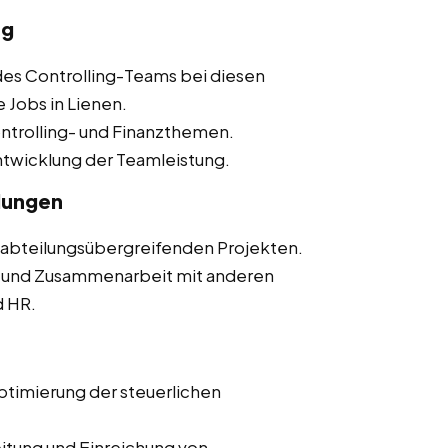
ng
des Controlling-Teams bei diesen
 Jobs in Lienen.
Controlling- und Finanzthemen.
ntwicklung der Teamleistung.
lungen
n abteilungsübergreifenden Projekten.
 und Zusammenarbeit mit anderen
d HR.
Optimierung der steuerlichen
eitung und Einreichung von