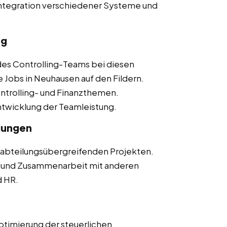
 Integration verschiedener Systeme und
ng
des Controlling-Teams bei diesen
e Jobs in Neuhausen auf den Fildern.
Controlling- und Finanzthemen.
ntwicklung der Teamleistung.
lungen
n abteilungsübergreifenden Projekten.
 und Zusammenarbeit mit anderen
d HR.
Optimierung der steuerlichen