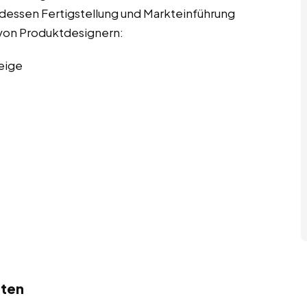
u dessen Fertigstellung und Markteinführung
n von Produktdesignern:
eige
sten