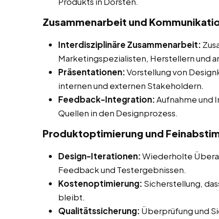
Produkts in Dorsten.
Zusammenarbeit und Kommunikati
Interdisziplinäre Zusammenarbeit:
Zusa
Marketingspezialisten, Herstellern und a
Präsentationen:
Vorstellung von Desig
internen und externen Stakeholdern.
Feedback-Integration:
Aufnahme und I
Quellen in den Designprozess.
Produktoptimierung und Feinabst
Design-Iterationen:
Wiederholte Überar
Feedback und Testergebnissen.
Kostenoptimierung:
Sicherstellung, da
bleibt.
Qualitätssicherung:
Überprüfung und Sic