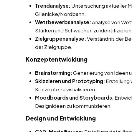
Trendanalyse:
Untersuchung aktueller M
Glienicke/Nordbahn.
Wettbewerbsanalyse:
Analyse von Wet
Stärken und Schwächen zu identifizieren
Zielgruppenanalyse:
Verständnis der Be
der Zielgruppe.
Konzeptentwicklung
Brainstorming:
Generierung von Ideen u
Skizzieren und Prototyping:
Erstellung
Konzepte zu visualisieren.
Moodboards und Storyboards:
Entwick
Designideen zu kommunizieren.
Design und Entwicklung
CAD-Modellierung:
Erstellung detaillie