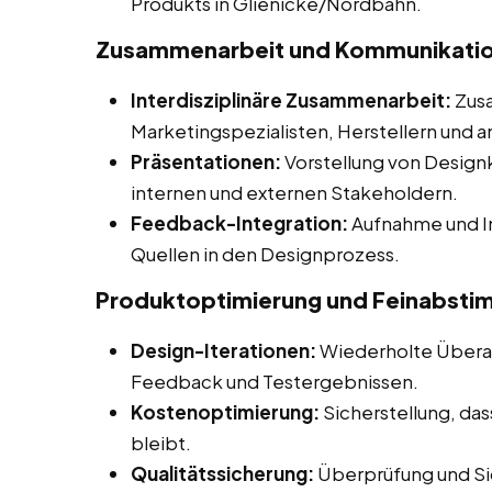
Produkts in Glienicke/Nordbahn.
Zusammenarbeit und Kommunikati
Interdisziplinäre Zusammenarbeit:
Zusa
Marketingspezialisten, Herstellern und a
Präsentationen:
Vorstellung von Desig
internen und externen Stakeholdern.
Feedback-Integration:
Aufnahme und I
Quellen in den Designprozess.
Produktoptimierung und Feinabst
Design-Iterationen:
Wiederholte Überar
Feedback und Testergebnissen.
Kostenoptimierung:
Sicherstellung, da
bleibt.
Qualitätssicherung:
Überprüfung und Sic