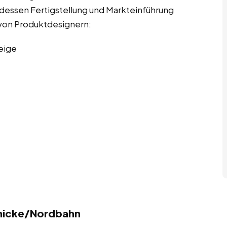
u dessen Fertigstellung und Markteinführung
n von Produktdesignern:
eige
enicke/Nordbahn