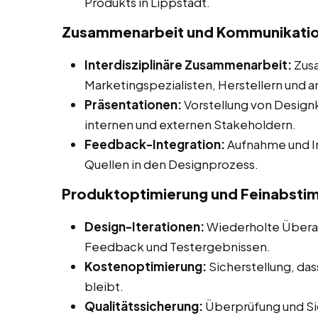
Produkts in Lippstadt.
Zusammenarbeit und Kommunikati
Interdisziplinäre Zusammenarbeit:
Zusa
Marketingspezialisten, Herstellern und a
Präsentationen:
Vorstellung von Desig
internen und externen Stakeholdern.
Feedback-Integration:
Aufnahme und I
Quellen in den Designprozess.
Produktoptimierung und Feinabst
Design-Iterationen:
Wiederholte Überar
Feedback und Testergebnissen.
Kostenoptimierung:
Sicherstellung, da
bleibt.
Qualitätssicherung:
Überprüfung und Sic