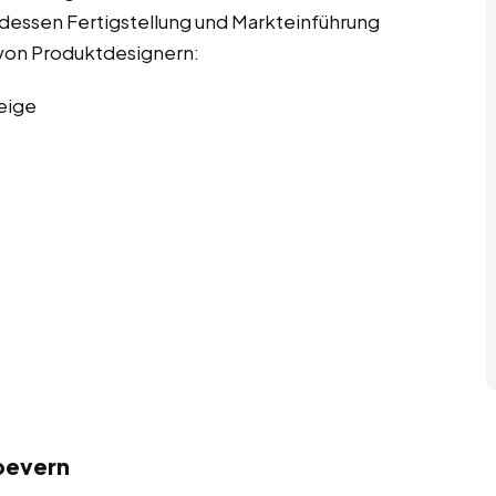
u dessen Fertigstellung und Markteinführung
n von Produktdesignern:
eige
bevern