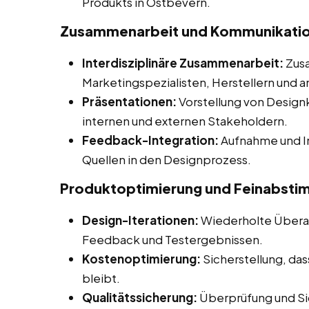
Produkts in Ostbevern.
Zusammenarbeit und Kommunikati
Interdisziplinäre Zusammenarbeit:
Zusa
Marketingspezialisten, Herstellern und a
Präsentationen:
Vorstellung von Desig
internen und externen Stakeholdern.
Feedback-Integration:
Aufnahme und I
Quellen in den Designprozess.
Produktoptimierung und Feinabst
Design-Iterationen:
Wiederholte Überar
Feedback und Testergebnissen.
Kostenoptimierung:
Sicherstellung, da
bleibt.
Qualitätssicherung:
Überprüfung und Sic