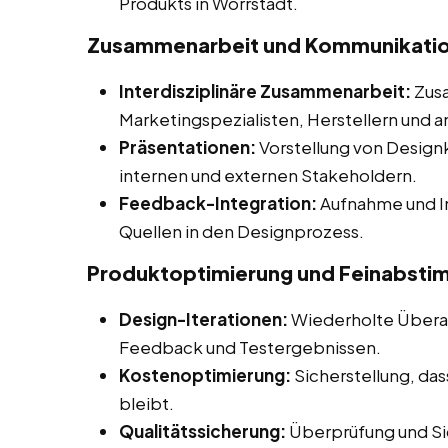
Produkts in Wörrstadt.
Zusammenarbeit und Kommunikati
Interdisziplinäre Zusammenarbeit:
Zusa
Marketingspezialisten, Herstellern und a
Präsentationen:
Vorstellung von Desig
internen und externen Stakeholdern.
Feedback-Integration:
Aufnahme und I
Quellen in den Designprozess.
Produktoptimierung und Feinabst
Design-Iterationen:
Wiederholte Überar
Feedback und Testergebnissen.
Kostenoptimierung:
Sicherstellung, da
bleibt.
Qualitätssicherung:
Überprüfung und Sic