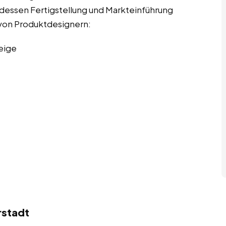
u dessen Fertigstellung und Markteinführung
n von Produktdesignern:
eige
rstadt