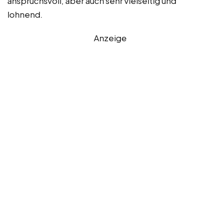
anspruchsvoll, aber auch sehr vielseitig und
lohnend.
Anzeige