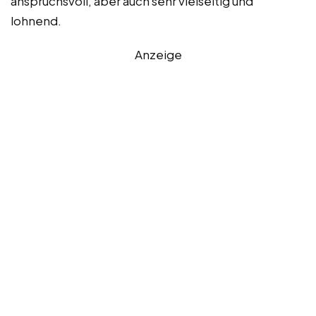
anspruchsvoll, aber auch sehr vielseitig und
lohnend.
Anzeige