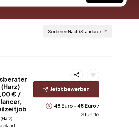
Sortieren Nach (Standard)
sberater
 (Harz)
Jetzt bewerben
,00 € /
lancer,
-
/
48
Euro
48
Euro
eilzeitjob
Stunde
(Harz),
schland