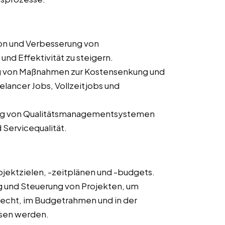
ion und Verbesserung von
nd Effektivität zu steigern.
g von Maßnahmen zur Kostensenkung und
elancer Jobs, Vollzeitjobs und
ng von Qualitätsmanagementsystemen
 Servicequalität.
ojektzielen, -zeitplänen und -budgets.
und Steuerung von Projekten, um
erecht, im Budgetrahmen und in der
sen werden.