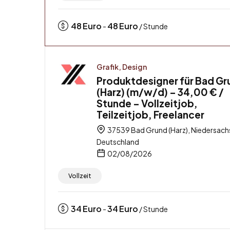
48
Euro
48
Euro
-
/ Stunde
Grafik, Design
Produktdesigner für Bad Gr
(Harz) (m/w/d) – 34,00 € /
Stunde – Vollzeitjob,
Teilzeitjob, Freelancer
37539 Bad Grund (Harz), Niedersach
Deutschland
02/08/2026
Vollzeit
34
Euro
34
Euro
-
/ Stunde