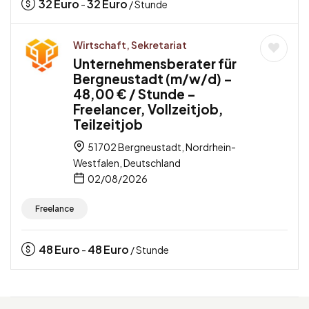
32
Euro
32
Euro
-
/ Stunde
Wirtschaft, Sekretariat
Unternehmensberater für
Bergneustadt (m/w/d) –
48,00 € / Stunde –
Freelancer, Vollzeitjob,
Teilzeitjob
51702 Bergneustadt, Nordrhein-
Westfalen, Deutschland
02/08/2026
Freelance
48
Euro
48
Euro
-
/ Stunde