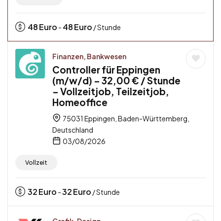
48
Euro
48
Euro
-
/ Stunde
Finanzen, Bankwesen
Controller für Eppingen
(m/w/d) – 32,00 € / Stunde
– Vollzeitjob, Teilzeitjob,
Homeoffice
75031 Eppingen, Baden-Württemberg,
Deutschland
03/08/2026
Vollzeit
32
Euro
32
Euro
-
/ Stunde
Grafik, Design