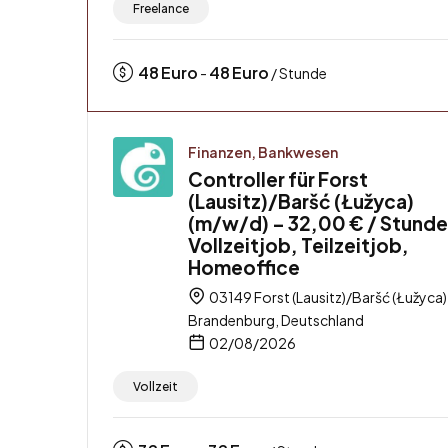
Freelance
48
Euro
48
Euro
-
/ Stunde
Finanzen, Bankwesen
Controller für Forst
(Lausitz)/Baršć (Łužyca)
(m/w/d) – 32,00 € / Stunde
Vollzeitjob, Teilzeitjob,
Homeoffice
03149 Forst (Lausitz)/Baršć (Łužyca)
Brandenburg, Deutschland
02/08/2026
Vollzeit