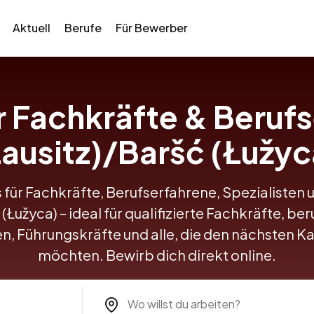
Aktuell
Berufe
Für Bewerber
ür Fachkräfte & Berufs
Lausitz)/Baršć (Łužyc
 für Fachkräfte, Berufserfahrene, Spezialisten 
 (Łužyca) – ideal für qualifizierte Fachkräfte, be
en, Führungskräfte und alle, die den nächsten K
möchten. Bewirb dich direkt online.