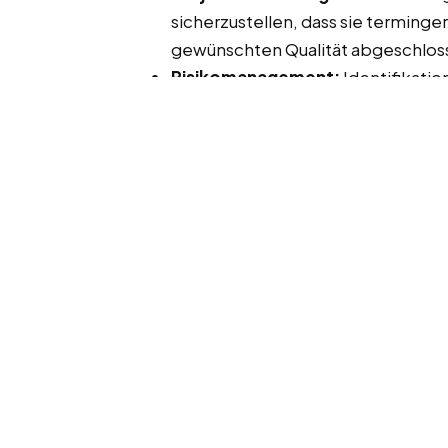
sicherzustellen, dass sie terming
gewünschten Qualität abgeschlos
Risikomanagement:
Identifikati
potenzielle Hindernisse zu minimi
Change Management
Veränderungsmanagement:
Unte
Veränderungen im Unternehmen, 
Anpassungsfähigkeit der Mitarbeit
Schulungen und Trainings:
Durchfü
Mitarbeiter, um sicherzustellen, d
Technologien verstehen und anw
Finanzberatung in Forst (Lausi
Finanzanalyse:
Bewertung der fin