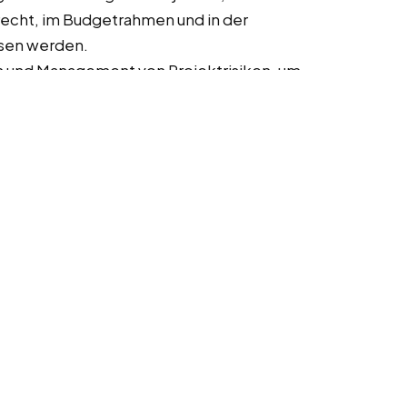
erecht, im Budgetrahmen und in der
sen werden.
on und Management von Projektrisiken, um
eren.
rstützung bei der Implementierung von
um die Akzeptanz und
er zu erhöhen.
hrung von Schulungen und Trainings für
ass sie die neuen Prozesse und
enden können.
tz)/Baršć (Łužyca)
anziellen Gesundheit des Unternehmens