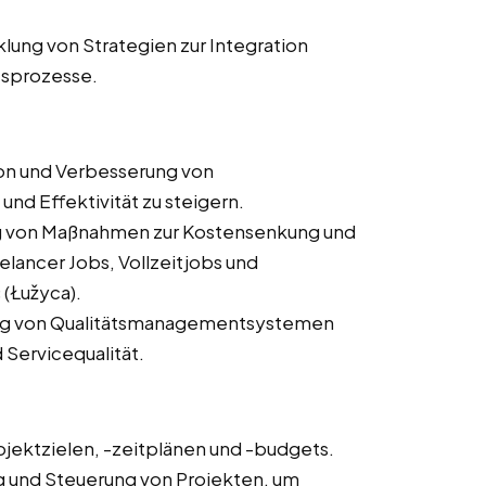
lung von Strategien zur Integration
tsprozesse.
ion und Verbesserung von
nd Effektivität zu steigern.
g von Maßnahmen zur Kostensenkung und
elancer Jobs, Vollzeitjobs und
ć (Łužyca).
ng von Qualitätsmanagementsystemen
 Servicequalität.
ojektzielen, -zeitplänen und -budgets.
und Steuerung von Projekten, um