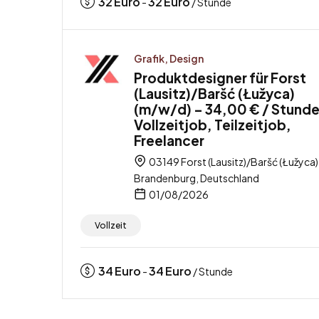
32
Euro
32
Euro
-
/ Stunde
Grafik, Design
Produktdesigner für Forst
(Lausitz)/Baršć (Łužyca)
(m/w/d) – 34,00 € / Stunde
Vollzeitjob, Teilzeitjob,
Freelancer
03149 Forst (Lausitz)/Baršć (Łužyca)
Brandenburg, Deutschland
01/08/2026
Vollzeit
34
Euro
34
Euro
-
/ Stunde