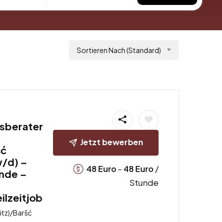
Sortieren Nach (Standard)
sberater
Jetzt bewerben
šć
w/d) –
-
/
48
Euro
48
Euro
unde –
Stunde
eilzeitjob
itz)/Baršć