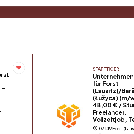
STAFFTIGER
rst
Unternehmen
für Forst
 –
(Lausitz)/Bar
(Łužyca) (m/
48,00 € / St
,
Freelancer,
Vollzeitjob, T
03149 Forst (Laus