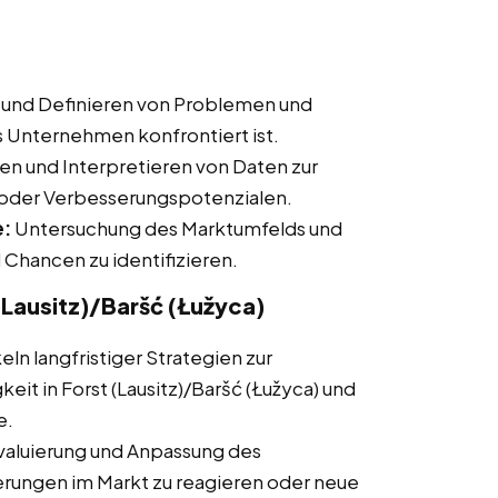
und Definieren von Problemen und
 Unternehmen konfrontiert ist.
n und Interpretieren von Daten zur
n oder Verbesserungspotenzialen.
e:
Untersuchung des Marktumfelds und
Chancen zu identifizieren.
(Lausitz)/Baršć (Łužyca)
ln langfristiger Strategien zur
it in Forst (Lausitz)/Baršć (Łužyca) und
e.
aluierung und Anpassung des
rungen im Markt zu reagieren oder neue