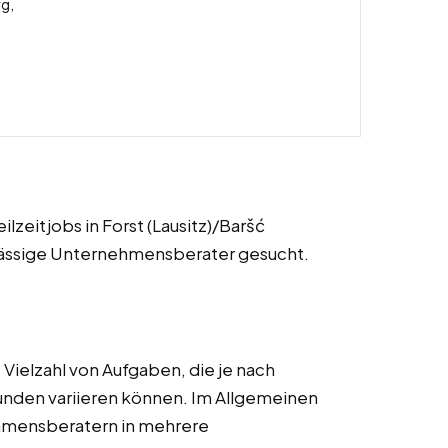
rg,
ilzeitjobs in Forst (Lausitz)/Baršć
lässige Unternehmensberater gesucht.
ielzahl von Aufgaben, die je nach
unden variieren können. Im Allgemeinen
ehmensberatern in mehrere