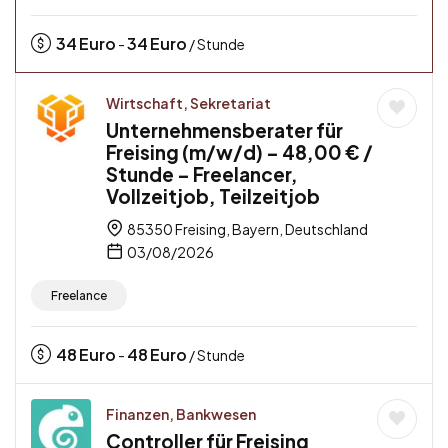
34
Euro
34
Euro
-
/ Stunde
Wirtschaft, Sekretariat
Unternehmensberater für
Freising (m/w/d) – 48,00 € /
Stunde – Freelancer,
Vollzeitjob, Teilzeitjob
85350 Freising, Bayern, Deutschland
03/08/2026
Freelance
48
Euro
48
Euro
-
/ Stunde
Finanzen, Bankwesen
Controller für Freising