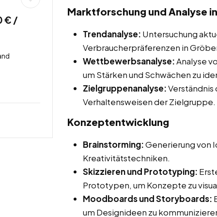
Marktforschung und Analyse in
 € /
Trendanalyse:
Untersuchung aktue
Verbraucherpräferenzen in Gröben
and
Wettbewerbsanalyse:
Analyse v
um Stärken und Schwächen zu ident
Zielgruppenanalyse:
Verständnis 
Verhaltensweisen der Zielgruppe.
Konzeptentwicklung
Brainstorming:
Generierung von 
Kreativitätstechniken.
Skizzieren und Prototyping:
Erst
Prototypen, um Konzepte zu visual
Moodboards und Storyboards:
E
um Designideen zu kommuniziere