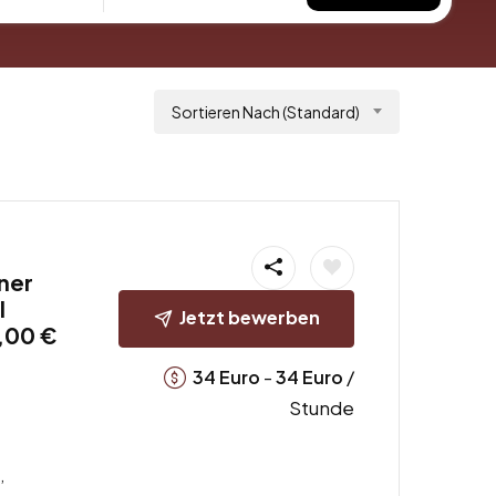
Sortieren Nach (Standard)
ner
l
Jetzt bewerben
,00 €
-
/
34
Euro
34
Euro
Stunde
,