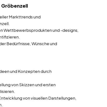
 Gröbenzell
ller Markttrends und
zell.
on Wettbewerbsprodukten und -designs,
ifizieren.
der Bedürfnisse, Wünsche und
Ideen und Konzepten durch
ellung von Skizzen und ersten
isieren.
ntwicklung von visuellen Darstellungen,
n.