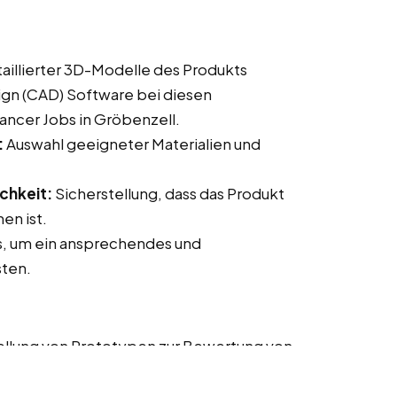
taillierter 3D-Modelle des Produkts
gn (CAD) Software bei diesen
lancer Jobs in Gröbenzell.
:
Auswahl geeigneter Materialien und
chkeit:
Sicherstellung, dass das Produkt
en ist.
s, um ein ansprechendes und
sten.
ellung von Prototypen zur Bewertung von
Tests mit echten Benutzern, um