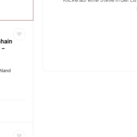
hain
 –
hland