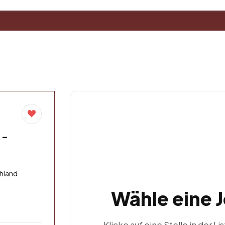
 –
hland
Wähle eine 
Klicke auf eine Stelle in der Li