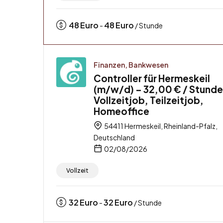
48
Euro
48
Euro
-
/ Stunde
Finanzen, Bankwesen
Controller für Hermeskeil
(m/w/d) – 32,00 € / Stunde
Vollzeitjob, Teilzeitjob,
Homeoffice
54411 Hermeskeil, Rheinland-Pfalz,
Deutschland
02/08/2026
Vollzeit
32
Euro
32
Euro
-
/ Stunde