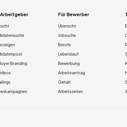
 Arbeitgeber
Für Bewerber
sicht
Übersicht
didatensuche
Jobsuche
O
anzeigen
Berufe
R
didatenpool
Lebenslauf
S
oyer Branding
Bewerbung
K
videos
Arbeitsvertrag
M
ilings
Gehalt
ienkampagnen
Arbeitszeiten
A