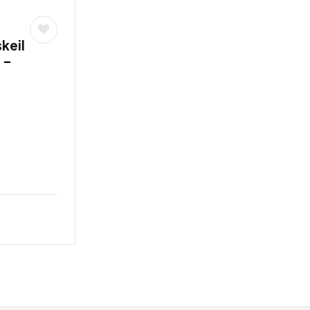
keil
 –