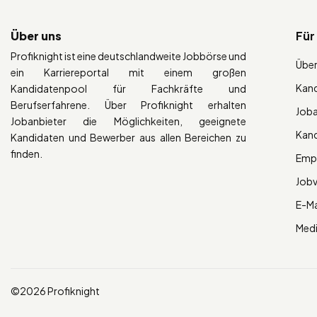
Über uns
Für
Profiknight ist eine deutschlandweite Jobbörse und
Über
ein Karriereportal mit einem großen
Kan
Kandidatenpool für Fachkräfte und
Berufserfahrene. Über Profiknight erhalten
Job
Jobanbieter die Möglichkeiten, geeignete
Kan
Kandidaten und Bewerber aus allen Bereichen zu
finden.
Empl
Job
E-Ma
Med
©2026 Profiknight