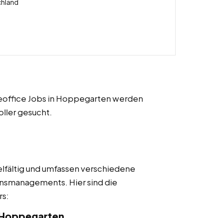
chland
omeoffice Jobs in Hoppegarten werden
ller gesucht.
ielfältig und umfassen verschiedene
nsmanagements. Hier sind die
rs:
n Hoppegarten