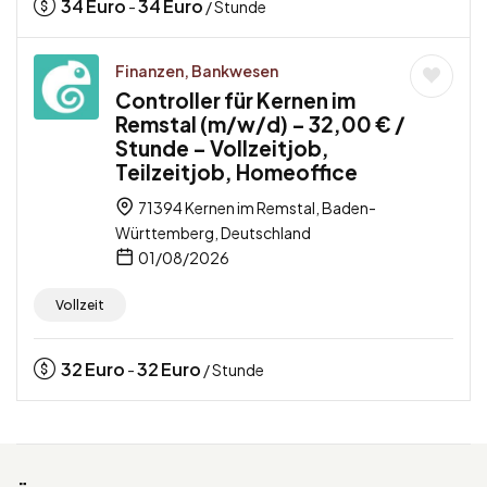
34
Euro
34
Euro
-
/ Stunde
Finanzen, Bankwesen
Controller für Kernen im
Remstal (m/w/d) – 32,00 € /
Stunde – Vollzeitjob,
Teilzeitjob, Homeoffice
71394 Kernen im Remstal, Baden-
Württemberg, Deutschland
01/08/2026
Vollzeit
32
Euro
32
Euro
-
/ Stunde