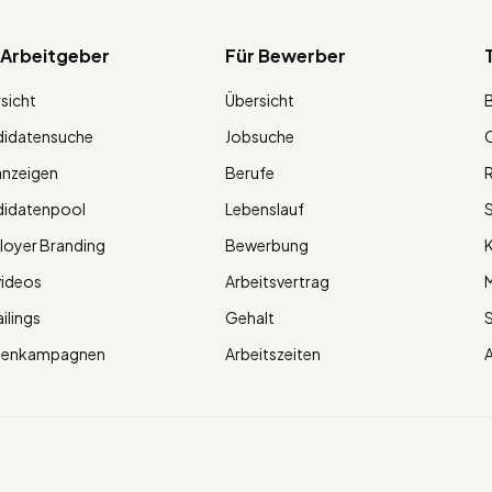
 Arbeitgeber
Für Bewerber
sicht
Übersicht
didatensuche
Jobsuche
O
anzeigen
Berufe
R
didatenpool
Lebenslauf
S
oyer Branding
Bewerbung
K
videos
Arbeitsvertrag
M
ilings
Gehalt
ienkampagnen
Arbeitszeiten
A