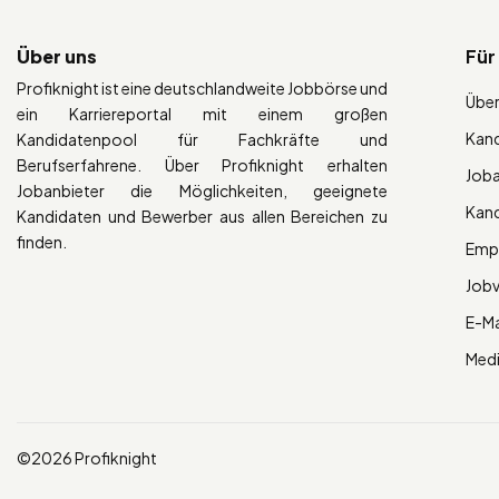
Über uns
Für
Profiknight ist eine deutschlandweite Jobbörse und
Über
ein Karriereportal mit einem großen
Kan
Kandidatenpool für Fachkräfte und
Berufserfahrene. Über Profiknight erhalten
Job
Jobanbieter die Möglichkeiten, geeignete
Kan
Kandidaten und Bewerber aus allen Bereichen zu
finden.
Empl
Job
E-Ma
Med
©2026 Profiknight