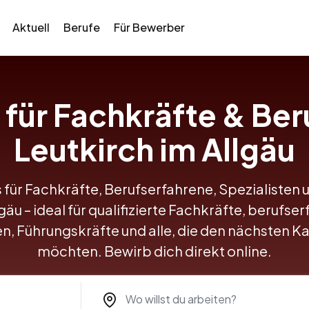
Aktuell
Berufe
Für Bewerber
s für Fachkräfte & Ber
Leutkirch im Allgäu
 für Fachkräfte, Berufserfahrene, Spezialisten 
gäu – ideal für qualifizierte Fachkräfte, berufse
en, Führungskräfte und alle, die den nächsten K
möchten. Bewirb dich direkt online.