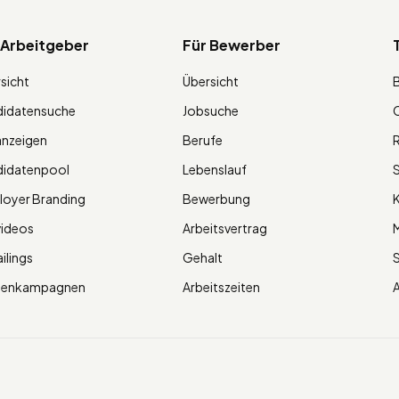
 Arbeitgeber
Für Bewerber
sicht
Übersicht
didatensuche
Jobsuche
O
anzeigen
Berufe
R
didatenpool
Lebenslauf
S
oyer Branding
Bewerbung
K
videos
Arbeitsvertrag
M
ilings
Gehalt
ienkampagnen
Arbeitszeiten
A