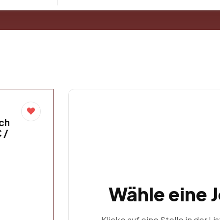
rch
 /
Wähle eine 
Klicke auf eine Stelle in der Li