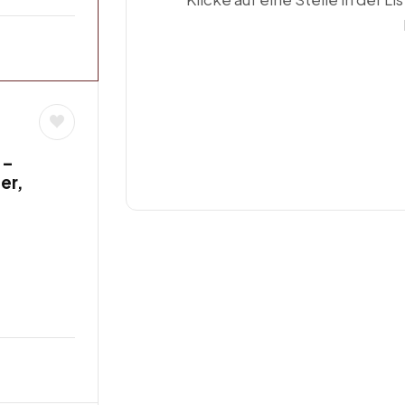
 –
er,