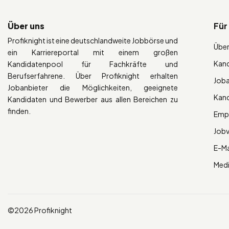
Über uns
Für
Profiknight ist eine deutschlandweite Jobbörse und
Über
ein Karriereportal mit einem großen
Kan
Kandidatenpool für Fachkräfte und
Berufserfahrene. Über Profiknight erhalten
Job
Jobanbieter die Möglichkeiten, geeignete
Kan
Kandidaten und Bewerber aus allen Bereichen zu
finden.
Empl
Job
E-Ma
Med
©2026 Profiknight