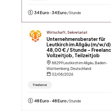
34
Euro
34
Euro
-
/ Stunde
Wirtschaft, Sekretariat
Unternehmensberater für
Leutkirch im Allgäu (m/w/d)
48,00 € / Stunde – Freelanc
Vollzeitjob, Teilzeitjob
88299 Leutkirch im Allgäu, Baden-
Württemberg, Deutschland
02/08/2026
Freelance
48
Euro
48
Euro
-
/ Stunde