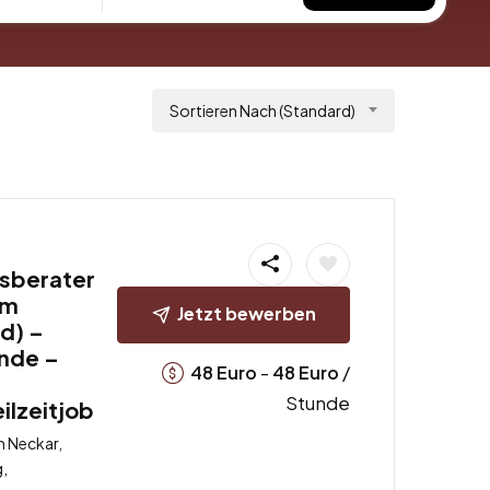
Sortieren Nach (Standard)
sberater
am
Jetzt bewerben
d) –
unde –
-
/
48
Euro
48
Euro
Stunde
eilzeitjob
 Neckar,
,