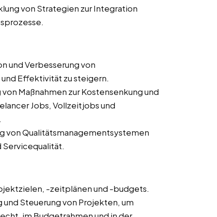
lung von Strategien zur Integration
tsprozesse.
ion und Verbesserung von
nd Effektivität zu steigern.
g von Maßnahmen zur Kostensenkung und
elancer Jobs, Vollzeitjobs und
.
ng von Qualitätsmanagementsystemen
 Servicequalität.
ojektzielen, -zeitplänen und -budgets.
und Steuerung von Projekten, um
erecht, im Budgetrahmen und in der