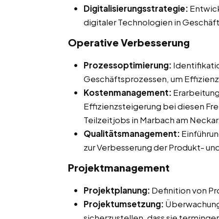
Digitalisierungsstrategie:
Entwick
digitaler Technologien in Geschäf
Operative Verbesserung
Prozessoptimierung:
Identifikat
Geschäftsprozessen, um Effizienz u
Kostenmanagement:
Erarbeitun
Effizienzsteigerung bei diesen Fre
Teilzeitjobs in Marbach am Neckar
Qualitätsmanagement:
Einführu
zur Verbesserung der Produkt- und
Projektmanagement
Projektplanung:
Definition von Pr
Projektumsetzung:
Überwachung 
sicherzustellen, dass sie terming