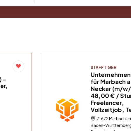
STAFFTIGER
Unternehmen
) –
für Marbach 
er,
Neckar (m/w/
48,00 € / St
Freelancer,
Vollzeitjob, T
71672 Marbach am
Baden-Württemberg