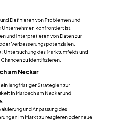
und Definieren von Problemen und
 Unternehmen konfrontiert ist.
n und Interpretieren von Daten zur
n oder Verbesserungspotenzialen.
e:
Untersuchung des Marktumfelds und
Chancen zu identifizieren.
ach am Neckar
ln langfristiger Strategien zur
keit in Marbach am Neckar und
e.
aluierung und Anpassung des
rungen im Markt zu reagieren oder neue