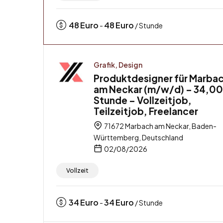
48
Euro
48
Euro
-
/ Stunde
Grafik, Design
Produktdesigner für Marba
am Neckar (m/w/d) – 34,00
Stunde – Vollzeitjob,
Teilzeitjob, Freelancer
71672 Marbach am Neckar, Baden-
Württemberg, Deutschland
02/08/2026
Vollzeit
34
Euro
34
Euro
-
/ Stunde