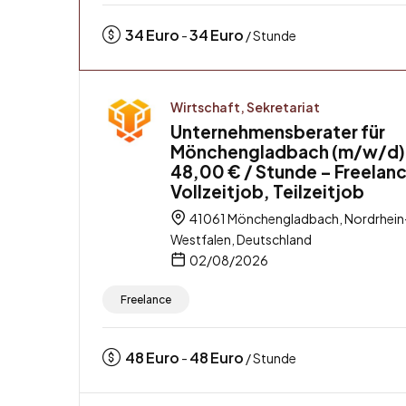
34
Euro
34
Euro
-
/ Stunde
Wirtschaft, Sekretariat
Unternehmensberater für
Mönchengladbach (m/w/d)
48,00 € / Stunde – Freelanc
Vollzeitjob, Teilzeitjob
41061 Mönchengladbach, Nordrhein
Westfalen, Deutschland
02/08/2026
Freelance
48
Euro
48
Euro
-
/ Stunde