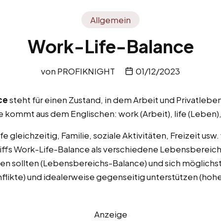
Allgemein
Work-Life-Balance
von
PROFIKNIGHT
01/12/2023
ce
steht für einen Zustand, in dem Arbeit und Privatleb
 kommt aus dem Englischen: work (Arbeit), life (Leben)
fe gleichzeitig, Familie, soziale Aktivitäten, Freizeit 
ffs Work-Life-Balance als verschiedene Lebensbereich
n sollten (Lebensbereichs-Balance) und sich möglichst
likte) und idealerweise gegenseitig unterstützen (ho
Anzeige