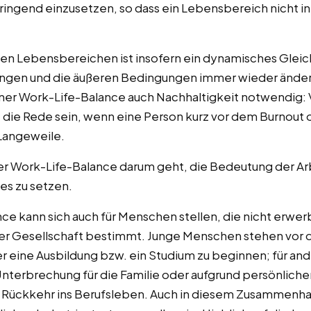
zbringend einzusetzen, so dass ein Lebensbereich nicht
en Lebensbereichen ist insofern ein dynamisches Gleich
gen und die äußeren Bedingungen immer wieder ändern 
iner Work-Life-Balance auch Nachhaltigkeit notwendig:
 die Rede sein, wenn eine Person kurz vor dem Burnout
Langeweile.
der Work-Life-Balance darum geht, die Bedeutung der A
es zu setzen.
e kann sich auch für Menschen stellen, die nicht erwerb
er Gesellschaft bestimmt. Junge Menschen stehen vor d
 eine Ausbildung bzw. ein Studium zu beginnen; für and
r Unterbrechung für die Familie oder aufgrund persönlic
 Rückkehr ins Berufsleben. Auch in diesem Zusammenh