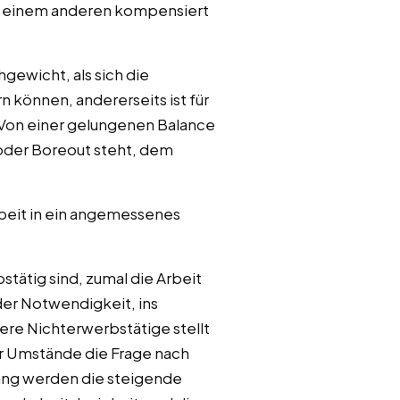
 in einem anderen kompensiert
gewicht, als sich die
können, andererseits ist für
 Von einer gelungenen Balance
 oder Boreout steht, dem
rbeit in ein angemessenes
stätig sind, zumal die Arbeit
er Notwendigkeit, ins
ere Nichterwerbstätige stellt
her Umstände die Frage nach
ang werden die steigende