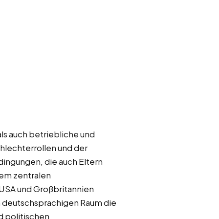
ls auch betriebliche und
lechterrollen und der
dingungen, die auch Eltern
nem zentralen
n USA und Großbritannien
m deutschsprachigen Raum die
d politischen