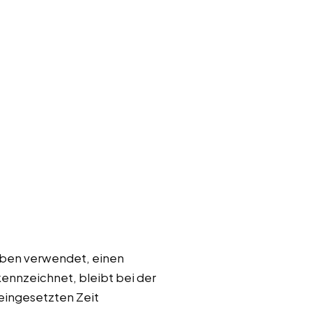
reben verwendet, einen
ennzeichnet, bleibt bei der
 eingesetzten Zeit