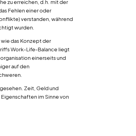
e zu erreichen, d.h. mit der
 das Fehlen einer oder
nflikte) verstanden, während
chtigt wurden.
 wie das Konzept der
iffs Work-Life-Balance liegt
organisation einerseits und
iger auf den
schweren.
 gesehen. Zeit, Geld und
 Eigenschaften im Sinne von