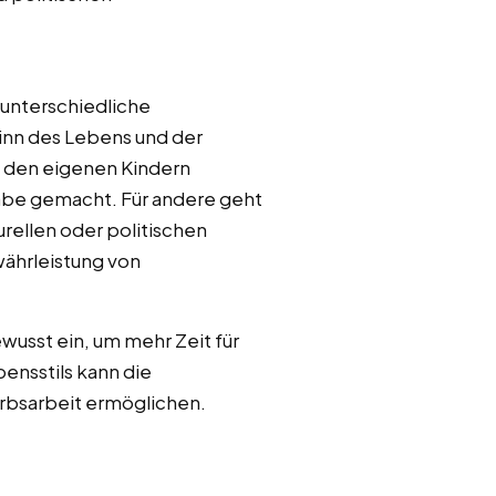
 unterschiedliche
inn des Lebens und der
t den eigenen Kindern
abe gemacht. Für andere geht
urellen oder politischen
währleistung von
wusst ein, um mehr Zeit für
ensstils kann die
rbsarbeit ermöglichen.