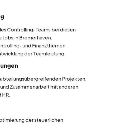
ng
des Controlling-Teams bei diesen
ce Jobs in Bremerhaven.
Controlling- und Finanzthemen.
ntwicklung der Teamleistung.
lungen
n abteilungsübergreifenden Projekten.
 und Zusammenarbeit mit anderen
d HR.
Optimierung der steuerlichen